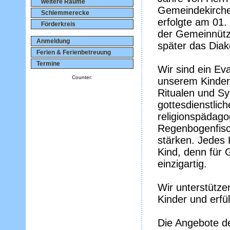
weitere Räume
Gemeindekirche
Schlemmerecke
erfolgte am 01.
Förderkreis
der Gemeinnützi
Anmeldung
später das Diak
Ferien & Ferienbetreuung
Termine
Wir sind ein Ev
Counter:
unserem Kinderg
Ritualen und Sy
gottesdienstlic
religionspädago
Regenbogenfisch 
stärken. Jedes K
Kind, denn für 
einzigartig.
Wir unterstütze
Kinder und erfü
Die Angebote d