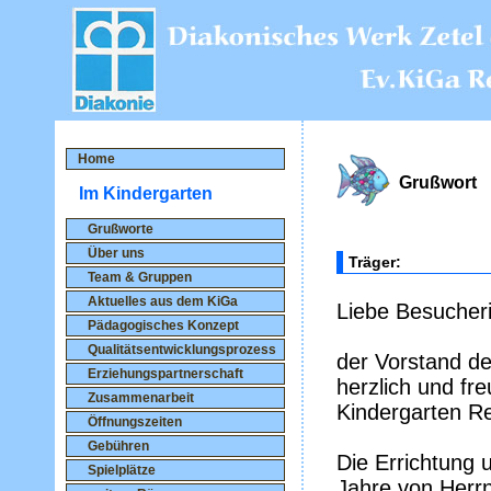
Home
Grußwort
Im Kindergarten
Grußworte
Über uns
Träger:
Team & Gruppen
Aktuelles aus dem KiGa
Liebe Besucheri
Pädagogisches Konzept
Qualitätsentwicklungsprozess
der Vorstand de
Erziehungspartnerschaft
herzlich und fr
Zusammenarbeit
Kindergarten R
Öffnungszeiten
Gebühren
Die Errichtung 
Spielplätze
Jahre von Herr